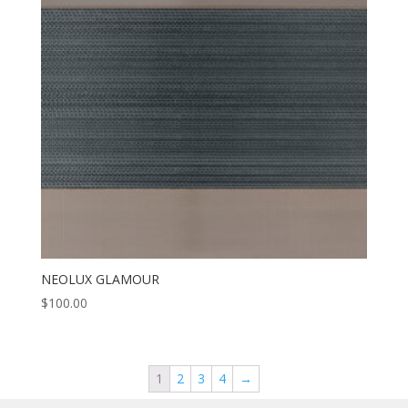
NEOLUX GLAMOUR
$
100.00
1
2
3
4
→