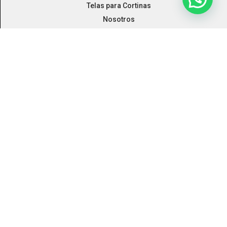
Telas para Cortinas
Nosotros
Proyectos
Blog
Contacto
Intranet
Av.Arequipa 4404, Miraflores
Teléfono: (511) 241 – 8030
Miembros de :